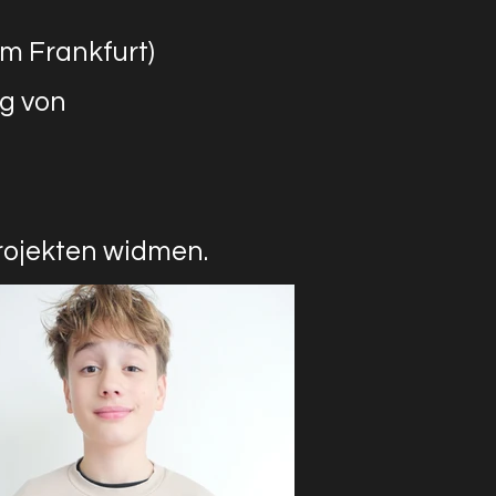
m Frankfurt)
ng
von
rojekten widmen.