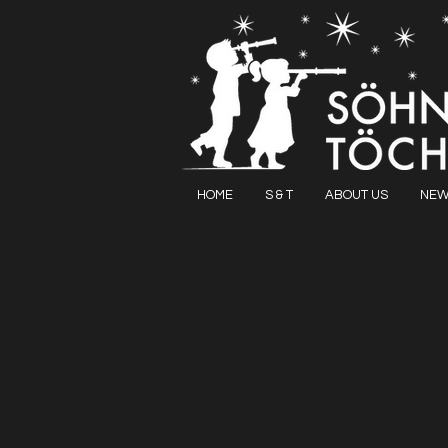
HOME
S & T
ABOUT US
NEW