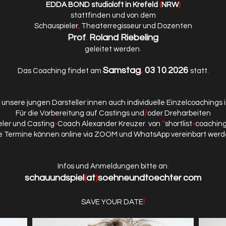
EDDA BOND studioloft in Krefeld
(
NRW
)
stattfinden und von dem
Schauspieler
,
Theaterregisseur und Dozenten
Prof
.
Roland Riebeling
geleitet werden
.
Samstag
,
03
.
10
.
2026
Das Coaching findet am
statt
.
r unsere jungen Darsteller
:
innen auch individuelle Einzelcoachings
Für die Vorbereitung auf Castings und
/
oder Dreharbeiten
eler und Casting
-
Coach Alexander Kreuzer von
''
shortlist
-
coachin
e Termine können online via ZOOM und WhatsApp vereinbart wer
Infos und Anmeldungen bitte an
:
schauundspiel
(
at
)
soehneundtoechter
.
com
SAVE YOUR DATE
!