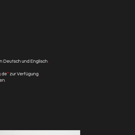
in
Deutsch und Englisch
.
g
.
de
''
zur Verfügung
.
den
.