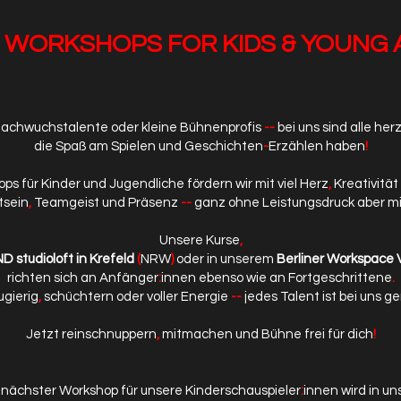
 WORKSHOPS FOR KIDS & YOUNG
Nachwuchstalente oder kleine Bühnenprofis
--
bei uns sind alle her
die Spaß am Spielen und Geschichten
-
Erzählen haben
!
ps für Kinder und Jugendliche fördern wir mit viel Herz
,
Kreativität
tsein
,
Teamgeist und Präsenz
--
ganz ohne Leistungsdruck aber mi
Unsere Kurse
,
 studioloft
in Krefeld
(
NRW
)
oder in unserem
Berliner Workspace V
richten sich an Anfänger
:
innen ebenso wie an Fortgeschrittene
.
ugierig
,
schüchtern oder voller Energie
--
jedes Talent ist bei uns ge
Jetzt reinschnuppern
,
mitmachen und Bühne frei für dich
!
 nächster Workshop für unsere Kinderschauspieler
:
innen wird in u