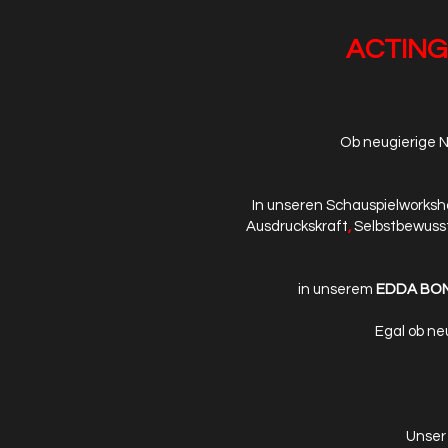
ACTING
Ob neugierige 
In unseren Schauspielworksho
Ausdruckskraft
,
Selbstbewuss
in unserem
EDDA BOND
Egal ob ne
Unser