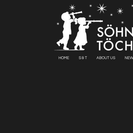
HOME
S & T
ABOUT US
NEW