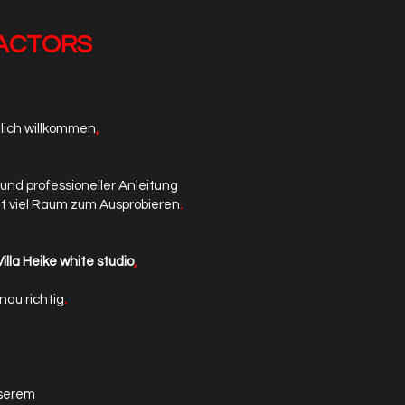
 ACTORS
zlich willkommen
,
 und professioneller Anleitung
t viel Raum zum Ausprobieren
.
illa Heike
white studio
,
nau richtig
.
nserem